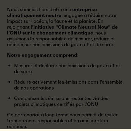
Nous sommes fiers d’être une
entreprise
climatiquement neutre
, engagée à réduire notre
impact sur l’océan, la faune et la planète. En
rejoignant
l’initiative “Climate Neutral Now” de
l’ONU sur le changement climatique
, nous
assumons la responsabilité de mesurer, réduire et
compenser nos émissions de gaz à effet de serre.
Notre engagement comprend
:
Mesurer et déclarer nos émissions de gaz à effet
de serre
Réduire activement les émissions dans l’ensemble
de nos opérations
Compenser les émissions restantes via des
projets climatiques certifiés par l’ONU
Ce partenariat à long terme nous permet de rester
transparents, responsables et en amélioration
continue.