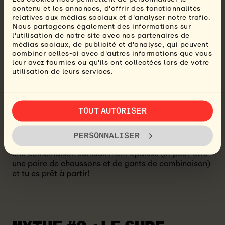
contenu et les annonces, d'offrir des fonctionnalités
relatives aux médias sociaux et d'analyser notre trafic.
Nous partageons également des informations sur
l'utilisation de notre site avec nos partenaires de
médias sociaux, de publicité et d'analyse, qui peuvent
combiner celles-ci avec d'autres informations que vous
leur avez fournies ou qu'ils ont collectées lors de votre
utilisation de leurs services.
Même si les plages sont plus fréquentées en été, que
TOUT AUTORISER
l'eau est plus chaude et les vagues sont
généralement plus adaptées aux débutants - tu peux
surfer toute l'année! Si tu vis dans un endroit où il y a
PERSONNALISER
des vagues surfables, tout ce dont tu as besoin est
une combinaison suffisamment épaisse (et peut-être
une paire de chaussons et de gants de combinaison)
et tu es prêt à partir!