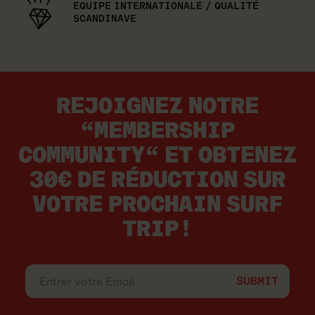
EQUIPE INTERNATIONALE / QUALITÉ
SCANDINAVE
REJOIGNEZ NOTRE
“MEMBERSHIP
COMMUNITY“ ET OBTENEZ
30€ DE RÉDUCTION SUR
VOTRE PROCHAIN SURF
TRIP!
Entrer
votre
Email