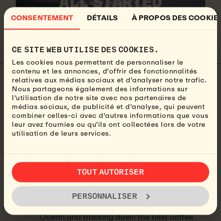
ALL STARTED
CONSENTEMENT
DÉTAILS
À PROPOS DES COOKIE
WATCH VIDEO
CE SITE WEB UTILISE DES COOKIES.
Les cookies nous permettent de personnaliser le
contenu et les annonces, d'offrir des fonctionnalités
relatives aux médias sociaux et d'analyser notre trafic.
Nous partageons également des informations sur
Beatrice Lindfors
l'utilisation de notre site avec nos partenaires de
médias sociaux, de publicité et d'analyse, qui peuvent
About the author:
My name is Beatrice, but
combiner celles-ci avec d'autres informations que vous
Bea for short, and I’ve been a writer and
leur avez fournies ou qu'ils ont collectées lors de votre
content creator for Lapoint since 2022. My life
utilisation de leurs services.
revolves around my laptop and backpack as I
travel the world, always with a stop in Ericeira;
the camp vibe and the Portuguese sunsets
have my heart.
TOUT AUTORISER
Life goal? Visit every country.
PERSONNALISER
Obsession? The Sri Lanka waves, the Atlantic
Ocean and tracking down the best coffee