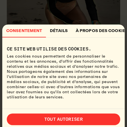
CONSENTEMENT
DÉTAILS
À PROPOS DES COOKIE
CE SITE WEB UTILISE DES COOKIES.
Les cookies nous permettent de personnaliser le
Oui bien sûr! El Salvador a des vagues pour tous les
contenu et les annonces, d'offrir des fonctionnalités
niveaux. Tout le monde, des surfeurs débutants aux
relatives aux médias sociaux et d'analyser notre trafic.
surfeurs avancés, est le bienvenu pour venir au surf
Nous partageons également des informations sur
camp et améliorer son surf. La nouveauté de ce camp
l'utilisation de notre site avec nos partenaires de
qui n'est pas connu de nos autres camps, c'est qu'ici
médias sociaux, de publicité et d'analyse, qui peuvent
vous surfez en tête-à-tête avec votre moniteur. Cela
combiner celles-ci avec d'autres informations que vous
leur avez fournies ou qu'ils ont collectées lors de votre
signifie que vous aurez une excellente occasion
utilisation de leurs services.
d'attraper plus de vagues et d'obtenir de meilleurs
retours que vous n'auriez pas obtenu dans un grand
groupe.
TOUT AUTORISER