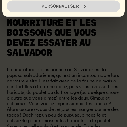
PERSONNALISER
CUISINE LOCALE :
LA
NOURRITURE ET LES
BOISSONS QUE VOUS
DEVEZ ESSAYER AU
SALVADOR
La nourriture la plus connue au Salvador est la
pupusa salvadorienne, qui est un incontournable lors
de votre visite. Il est fait avec de la farine de maïs ou
des tortillas à la farine de riz, puis vous avez soit des
haricots, du poulet ou du fromage (ou quelque chose
d'autre que vous aimez) entre les deux. Simple et
délicieux ! Vous voulez impressionner les locaux ?
Alors assurez-vous de
ne pas
les manger comme des
tacos ! Déchirez un peu de pupusa, pincez-le et
utilisez-le pour ramasser les haricots ou le poulet
(avec une belle salsa) et mangez-le. Pour les