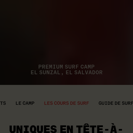
PREMIUM SURF CAMP
EL SUNZAL, EL SALVADOR
ITS
LE CAMP
LES COURS DE SURF
GUIDE DE SUR
UNIQUES EN
TÊTE-À-